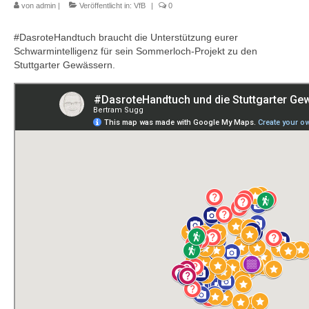
Impressum
von
admin
|
Veröffentlicht in:
VfB
|
0
Kontakt
#DasroteHandtuch braucht die Unterstützung eurer
Schwarmintelligenz für sein Sommerloch-Projekt zu den
Stuttgarter Gewässern.